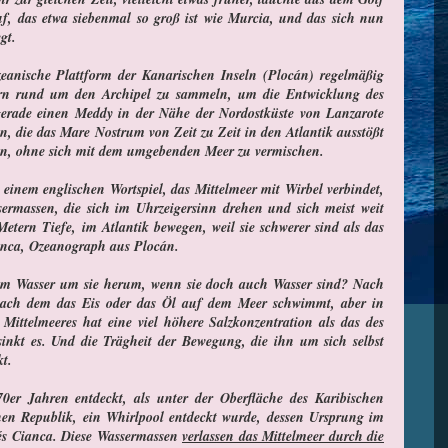
f, das etwa siebenmal so groß ist wie Murcia, und das sich nun
gt.
Ozeanische Plattform der Kanarischen Inseln (Plocán) regelmäßig
rn rund um den Archipel zu sammeln, um die Entwicklung des
erade einen Meddy in der Nähe der Nordostküste von Lanzarote
en, die das Mare Nostrum von Zeit zu Zeit in den Atlantik ausstößt
eben, ohne sich mit dem umgebenden Meer zu vermischen.
einem englischen Wortspiel, das Mittelmeer mit Wirbel verbindet,
ssermassen, die sich im Uhrzeigersinn drehen und sich meist weit
Metern Tiefe, im Atlantik bewegen, weil sie schwerer sind als das
anca, Ozeanograph aus Plocán.
dem Wasser um sie herum, wenn sie doch auch Wasser sind? Nach
 nach dem das Eis oder das Öl auf dem Meer schwimmt, aber in
ittelmeeres hat eine viel höhere Salzkonzentration als das des
so sinkt es. Und die Trägheit der Bewegung, die ihn um sich selbst
kt.
er Jahren entdeckt, als unter der Oberfläche des Karibischen
en Republik, ein Whirlpool entdeckt wurde, dessen Ursprung im
rés Cianca. Diese Wassermassen
verlassen das Mittelmeer durch die