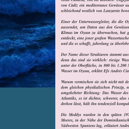
von Cádiz ein mediterranes Gewässer au
schleichend westlich von Lanzarote bewe
Einer der Unterwassergleiter, die die 
aussendet, um Daten aus den Gewässe
Klimas im Ozean zu überwachen, hat g
entdeckt, eine jener großen Wassertasch
und die es schafft, jahrelang zu überl
Der Name dieser Strukturen stammt aus 
denn das sind sie wirklich: riesige Wa
unter der Oberfläche, in 800 bis 1.200 
Wasser im Ozean, erklärt Efe Andrés Ci
Warum vermischen sie sich nicht mit 
dem gleichen physikalischen Prinzip,
umgekehrter Richtung: Das Wasser des M
Atlantiks, es ist dichter, schwerer, al
drehen lässt, hält ihn tendenziell kompa
Die Meddys wurden in den späten 1970
Meeres, in der Nähe der Dominikanisch
Südwesten Spaniens lag, erläutert And