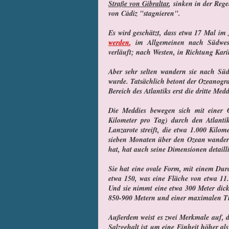
Straße von Gibraltar
, sinken in der Reg
von Cádiz "stagnieren".
Es wird geschätzt, dass etwa 17 Mal im
werden
,
im Allgemeinen nach Südwest
verläuft; nach Westen, in Richtung Kar
Aber sehr selten wandern sie nach Sü
wurde. Tatsächlich betont der Ozeanogra
Bereich des Atlantiks erst die dritte Me
Die Meddies bewegen sich mit einer 
Kilometer pro Tag) durch den Atlantik.
Lanzarote streift, die etwa 1.000 Kilom
sieben Monaten über den Ozean wandert
hat, hat auch seine Dimensionen detailli
Sie hat eine ovale Form, mit einem Dur
etwa 150, was eine Fläche von etwa 11.
Und sie nimmt eine etwa 300 Meter dick
850-900 Metern und einer maximalen Tie
Außerdem weist es zwei Merkmale auf, di
Salzgehalt ist um eine Einheit höher a