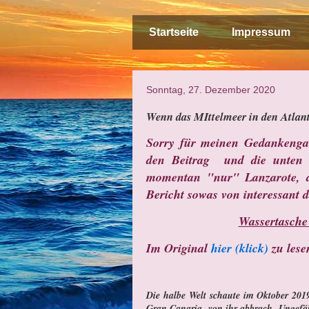
Startseite
Impressum
Sonntag, 27. Dezember 2020
Wenn das MIttelmeer in den Atlan
Sorry für meinen Gedankengan
den Beitrag und die unten u
momentan "nur" Lanzarote, a
Bericht sowas von interessant 
Wassertasche
Im Original
hier (klick)
zu lese
Die halbe Welt schaute im Oktober 2019 
Gran Canaria, von ihr abbrach. Ungefähr