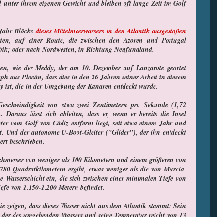
el unter ihrem eigenen Gewicht und bleiben oft lange Zeit im Golf
 Jahr Blöcke
dieses Mittelmeerwassers in den Atlantik ausgestoßen
en, auf einer Route, die zwischen den Azoren und Portugal
ibik; oder nach Nordwesten, in Richtung Neufundland.
den, wie der Meddy, der am 10. Dezember auf Lanzarote geortet
ph aus Plocán, dass dies in den 26 Jahren seiner Arbeit in diesem
ddy ist, die in der Umgebung der Kanaren entdeckt wurde.
Geschwindigkeit von etwa zwei Zentimetern pro Sekunde (1,72
 Daraus lässt sich ableiten, dass er, wenn er bereits die Insel
eter vom Golf von Cádiz entfernt liegt, seit etwa einem Jahr und
. Und der autonome U-Boot-Gleiter ("Glider"), der ihn entdeckt
ert beschrieben.
chmesser von weniger als 100 Kilometern und einem größeren von
780 Quadratkilometern ergibt, etwas weniger als die von Murcia.
e Wasserschicht ein, die sich zwischen einer minimalen Tiefe von
fe von 1.150-1.200 Metern befindet.
e zeigen, dass dieses Wasser nicht aus dem Atlantik stammt: Sein
ls der des umgebenden Wassers und seine Temperatur reicht von 13