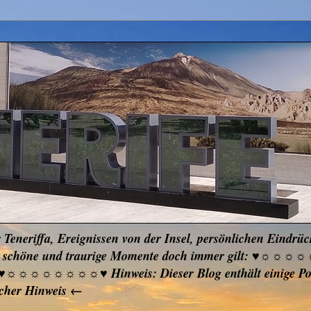
r Teneriffa, Ereignissen von der Insel, persönlichen Eindrü
ken, schöne und traurige Momente doch immer gilt: ♥☼☼
ben ♥☼☼☼☼☼☼☼☼♥ Hinweis: Dieser Blog enthält einige Pos
icher Hinweis ←