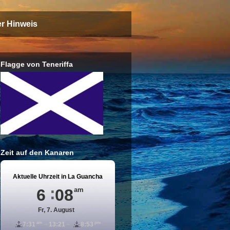
er Hinweis
Flagge von Teneriffa
Zeit auf den Kanaren
Aktuelle Uhrzeit in La Guancha
6
08
am
Fr, 7. August
am
pm
7:31
13:21
8:53