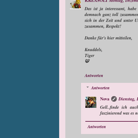
KREASOLI
Montag, Dezemb
Das ist ja interessant, hab
demnach ganz toll zusammen.
sich in der Zeit und unter U
zusammen, Respekt!
Danke für's hier mitteilen,
Knuddels,
Tiger
🐯
Antworten
Antworten
Nova
Dienstag, 
Gell..finde ich au
faszinierend was es n
Antworten