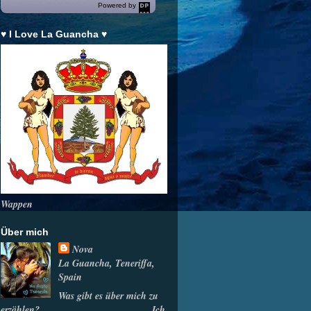
Powered by
DaysPedia.c
om
♥ I Love La Guancha ♥
Wappen
Über mich
Nova
La Guancha, Teneriffa,
Spain
Was gibt es über mich zu
erzählen? ______________________ Ich