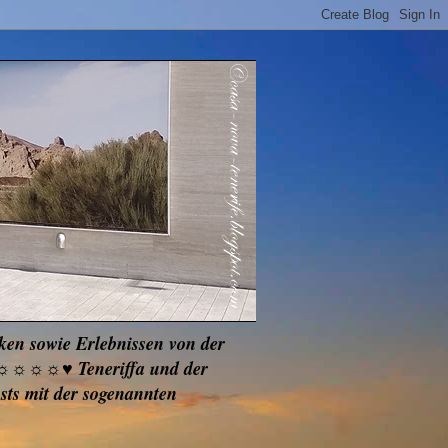
cken sowie Erlebnissen von der
☼☼☼☼☼☼♥ Teneriffa und der
ts mit der sogenannten