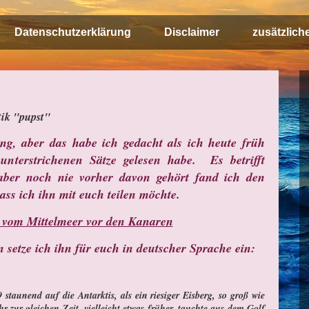
Datenschutzerklärung
Disclaimer
zusätzlich
tik "pupst"
g, aber das habe ich gedacht als ich heute früh
nterstrichenen Sätze gelesen habe. Es betrifft
ber noch nie vorher davon gehört fand ich den
dass ich ihn mit euch teilen möchte.
 vom Mittelmeer vor den Kanaren
n setze ich ihn für euch in deutscher Sprache ein:
staunend auf die Antarktis, als ein riesiger Eisberg, so groß wie
 zur gleichen Zeit, vielleicht etwas früher, tauchte aus dem Golf