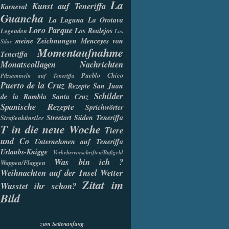
La
Kunst auf Teneriffa
Karneval
Guancha
La Laguna
La Orotava
Loro Parque
Los Realejos
Legenden
Los
meine Zeichnungen
Menceyes von
Silos
Momentaufnahme
Teneriffa
Monatscollagen
Nachrichten
Pueblo Chico
Pilzsammeln auf Teneriffa
Puerto de la Cruz
Rezepte
San Juan
Schilder
de la Rambla
Santa Cruz
Spanische Rezepte
Sprichwörter
Streetart
Süden Teneriffa
Straßenkünstler
T in die neue Woche
Tiere
und Co
Unternehmen auf Teneriffa
Urlaubs-Knigge
Verkehrsvorschriften/Bußgeld
Was bin ich ?
Wappen/Flaggen
Weihnachten auf der Insel
Wetter
Zitat im
Wusstet ihr schon?
Bild
zum Seitenanfang