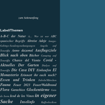
zum Seitenanfang
Label/Themen
A-B-C der Natur
ABC
A... Wer ist wer
Abreise
Adeje
spanischer Begriffe
Anaga-
Gebirge-Sondergenehmigungen
Angeln auf
Ausflugsziele
Anno dazumal
Teneriffa
Blick nach oben
Bücher
Camping auf
Covid -
Charco del Viento
Teneriffa
Aktuelles
Der Garten
Dialyse auf
Die Casa
DIY
El
Einkaufen
Teneriffa
Monasterio
Erinnert ihr euch noch?
Essen und Trinken
Fabeln/Märchen
Fauna
Feuer 2023
Feuer/Waldbrand
Flora
Glockentürme
Garachico
Guía
in eigener
Icod de los Vinos
de Isora
Sache
Inselinfo
Kaffeelexikon