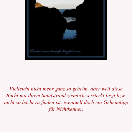
Vielleicht nicht mehr ganz so geheim, aber weil diese
Bucht mit ihrem Sandstrand ziemlich versteckt liegt bzw.
nicht so leicht zu finden ist, eventuell doch ein Geheimtipp
für Nichtkenner.