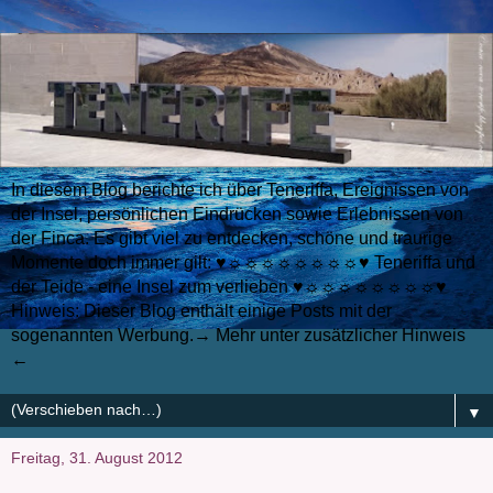
In diesem Blog berichte ich über Teneriffa, Ereignissen von
der Insel, persönlichen Eindrücken sowie Erlebnissen von
der Finca. Es gibt viel zu entdecken, schöne und traurige
Momente doch immer gilt: ♥☼☼☼☼☼☼☼☼♥ Teneriffa und
der Teide - eine Insel zum verlieben ♥☼☼☼☼☼☼☼☼♥
Hinweis: Dieser Blog enthält einige Posts mit der
sogenannten Werbung.→ Mehr unter zusätzlicher Hinweis
←
▼
Freitag, 31. August 2012