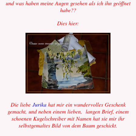
und was haben meine Augen gesehen als ich ihn geöffnet
habe??
Dies hier:
Die liebe
Jurika
hat mir ein wundervolles Geschenk
gemacht, und neben einem lieben, langen Brief, einem
schoenen Kugelschreiber mit Namen hat sie mir ihr
selbstgemaltes Bild von dem Baum geschickt.