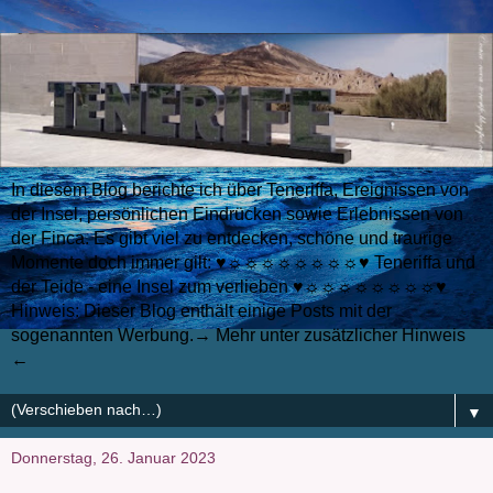
In diesem Blog berichte ich über Teneriffa, Ereignissen von
der Insel, persönlichen Eindrücken sowie Erlebnissen von
der Finca. Es gibt viel zu entdecken, schöne und traurige
Momente doch immer gilt: ♥☼☼☼☼☼☼☼☼♥ Teneriffa und
der Teide - eine Insel zum verlieben ♥☼☼☼☼☼☼☼☼♥
Hinweis: Dieser Blog enthält einige Posts mit der
sogenannten Werbung.→ Mehr unter zusätzlicher Hinweis
←
▼
Donnerstag, 26. Januar 2023