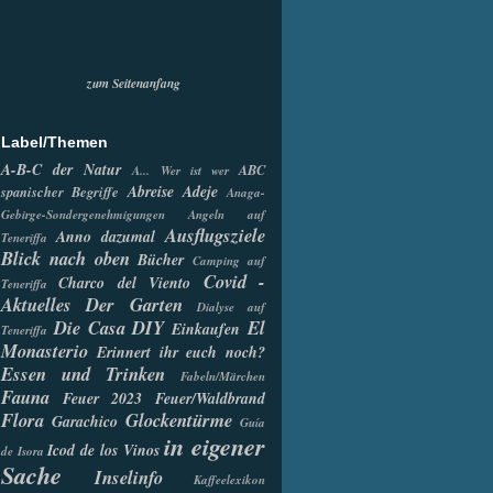
zum Seitenanfang
Label/Themen
A-B-C der Natur
ABC
A... Wer ist wer
Abreise
Adeje
spanischer Begriffe
Anaga-
Gebirge-Sondergenehmigungen
Angeln auf
Ausflugsziele
Anno dazumal
Teneriffa
Blick nach oben
Bücher
Camping auf
Covid -
Charco del Viento
Teneriffa
Aktuelles
Der Garten
Dialyse auf
Die Casa
DIY
El
Einkaufen
Teneriffa
Monasterio
Erinnert ihr euch noch?
Essen und Trinken
Fabeln/Märchen
Fauna
Feuer 2023
Feuer/Waldbrand
Flora
Glockentürme
Garachico
Guía
in eigener
Icod de los Vinos
de Isora
Sache
Inselinfo
Kaffeelexikon