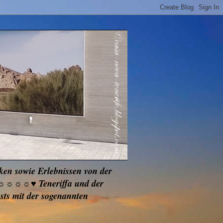
cken sowie Erlebnissen von der
☼☼☼☼☼☼♥ Teneriffa und der
ts mit der sogenannten