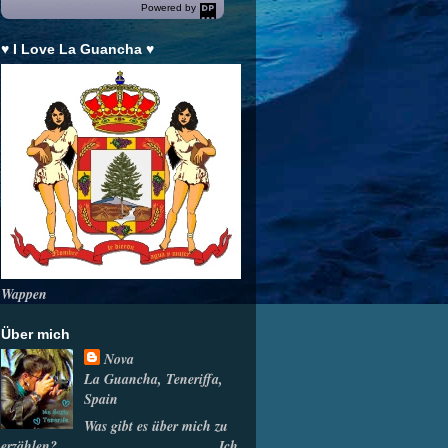
Powered by
DaysPedia.c
om
♥ I Love La Guancha ♥
Wappen
Über mich
Nova
La Guancha, Teneriffa,
Spain
Was gibt es über mich zu
erzählen? ______________________ Ich