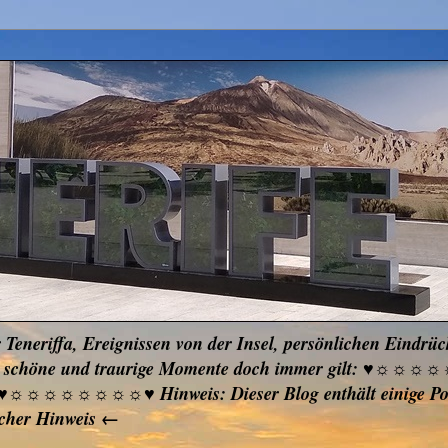
r Teneriffa, Ereignissen von der Insel, persönlichen Eindrü
ken, schöne und traurige Momente doch immer gilt: ♥☼☼
ben ♥☼☼☼☼☼☼☼☼♥ Hinweis: Dieser Blog enthält einige Pos
icher Hinweis ←