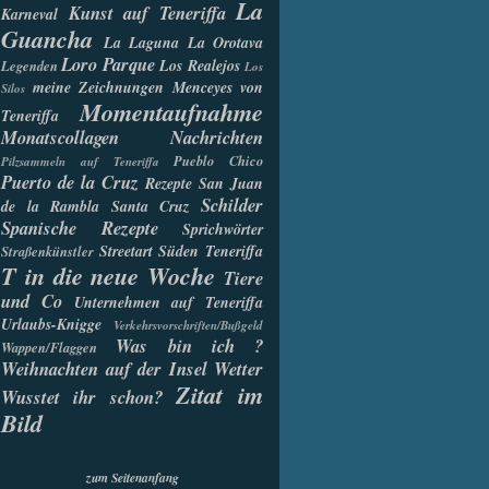
La
Kunst auf Teneriffa
Karneval
Guancha
La Laguna
La Orotava
Loro Parque
Los Realejos
Legenden
Los
meine Zeichnungen
Menceyes von
Silos
Momentaufnahme
Teneriffa
Monatscollagen
Nachrichten
Pueblo Chico
Pilzsammeln auf Teneriffa
Puerto de la Cruz
Rezepte
San Juan
Schilder
de la Rambla
Santa Cruz
Spanische Rezepte
Sprichwörter
Streetart
Süden Teneriffa
Straßenkünstler
T in die neue Woche
Tiere
und Co
Unternehmen auf Teneriffa
Urlaubs-Knigge
Verkehrsvorschriften/Bußgeld
Was bin ich ?
Wappen/Flaggen
Weihnachten auf der Insel
Wetter
Zitat im
Wusstet ihr schon?
Bild
zum Seitenanfang