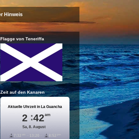
er Hinweis
Flagge von Teneriffa
Zeit auf den Kanaren
Aktuelle Uhrzeit in La Guancha
2
42
am
Sa, 8. August
am
pm
7:32
13:20
8:52