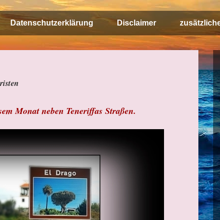
Datenschutzerklärung
Disclaimer
zusätzlich
risten
iesem Monat neben Teneriffas Straßen.