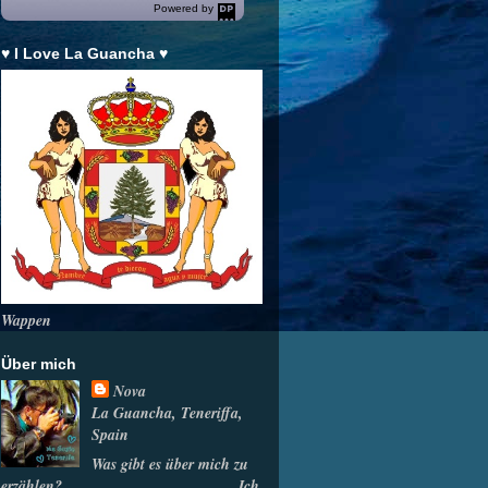
Powered by
DaysPedia.c
om
♥ I Love La Guancha ♥
Wappen
Über mich
Nova
La Guancha, Teneriffa,
Spain
Was gibt es über mich zu
erzählen? ______________________ Ich