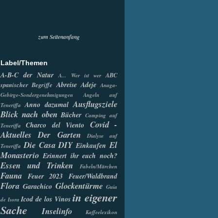
zum Seitenanfang
Label/Themen
A-B-C der Natur
ABC
A... Wer ist wer
Abreise
Adeje
spanischer Begriffe
Anaga-
Gebirge-Sondergenehmigungen
Angeln auf
Ausflugsziele
Anno dazumal
Teneriffa
Blick nach oben
Bücher
Camping auf
Covid -
Charco del Viento
Teneriffa
Aktuelles
Der Garten
Dialyse auf
Die Casa
DIY
El
Einkaufen
Teneriffa
Monasterio
Erinnert ihr euch noch?
Essen und Trinken
Fabeln/Märchen
Fauna
Feuer 2023
Feuer/Waldbrand
Flora
Glockentürme
Garachico
Guía
in eigener
Icod de los Vinos
de Isora
Sache
Inselinfo
Kaffeelexikon