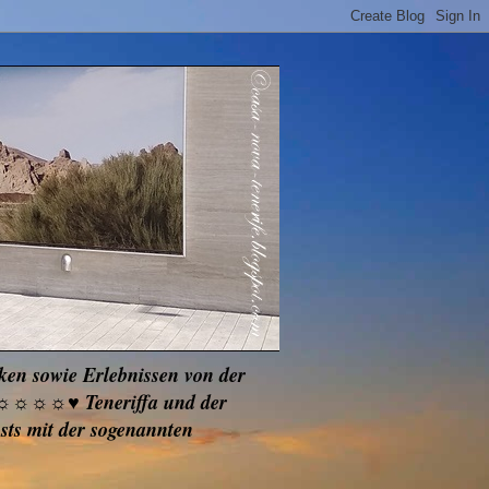
cken sowie Erlebnissen von der
☼☼☼☼☼☼♥ Teneriffa und der
ts mit der sogenannten