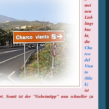
mei
nen
Lieb
lings
buc
ht,
die
Cha
rco
del
Vien
to
(klic
k)
ist
dert. Somit ist der "Geheimtipp" nun schneller zu