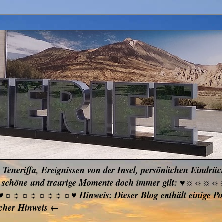
r Teneriffa, Ereignissen von der Insel, persönlichen Eindrü
ken, schöne und traurige Momente doch immer gilt: ♥☼☼
ben ♥☼☼☼☼☼☼☼☼♥ Hinweis: Dieser Blog enthält einige Pos
icher Hinweis ←