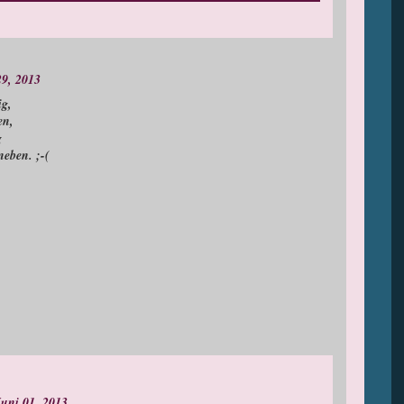
29, 2013
ig,
en,
g
eben. ;-(
uni 01, 2013