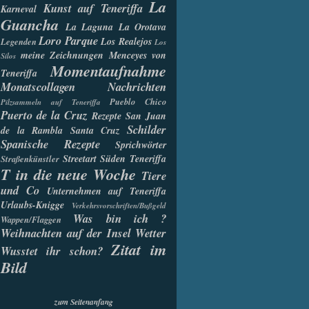
La
Kunst auf Teneriffa
Karneval
Guancha
La Laguna
La Orotava
Loro Parque
Los Realejos
Legenden
Los
meine Zeichnungen
Menceyes von
Silos
Momentaufnahme
Teneriffa
Monatscollagen
Nachrichten
Pueblo Chico
Pilzsammeln auf Teneriffa
Puerto de la Cruz
Rezepte
San Juan
Schilder
de la Rambla
Santa Cruz
Spanische Rezepte
Sprichwörter
Streetart
Süden Teneriffa
Straßenkünstler
T in die neue Woche
Tiere
und Co
Unternehmen auf Teneriffa
Urlaubs-Knigge
Verkehrsvorschriften/Bußgeld
Was bin ich ?
Wappen/Flaggen
Weihnachten auf der Insel
Wetter
Zitat im
Wusstet ihr schon?
Bild
zum Seitenanfang