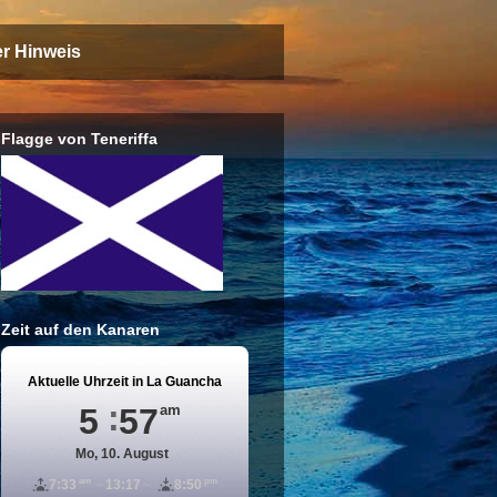
er Hinweis
Flagge von Teneriffa
Zeit auf den Kanaren
Aktuelle Uhrzeit in La Guancha
5
57
am
Mo, 10. August
am
pm
7:33
13:17
8:50