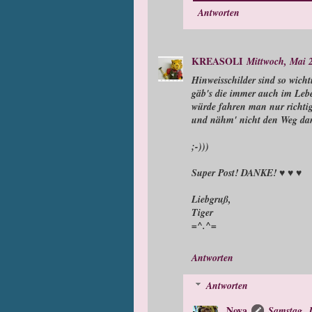
Antworten
KREASOLI
Mittwoch, Mai 
Hinweisschilder sind so wicht
gäb's die immer auch im Leb
würde fahren man nur richti
und nähm' nicht den Weg dan
;-)))
Super Post! DANKE! ♥ ♥ ♥
Liebgruß,
Tiger
=^.^=
Antworten
Antworten
Nova
Samstag, J